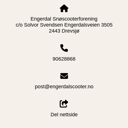
Engerdal Snøscooterforening
c/o Solvor Svendsen Engerdalsveien 3505
2443 Drevsjø
90628868
post@engerdalscooter.no
Del nettside