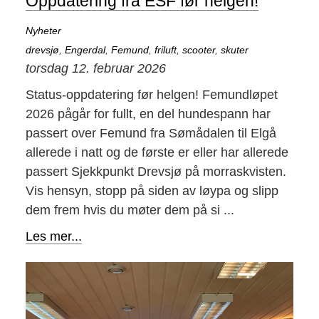
Oppdatering fra ESF før helgen!
Nyheter
drevsjø
,
Engerdal
,
Femund
,
friluft
,
scooter
,
skuter
torsdag 12. februar 2026
Status-oppdatering før helgen! Femundløpet
2026 pågår for fullt, en del hundespann har
passert over Femund fra Sømådalen til Elgå
allerede i natt og de første er eller har allerede
passert Sjekkpunkt Drevsjø på morraskvisten.
Vis hensyn, stopp på siden av løypa og slipp
dem frem hvis du møter dem på si ...
Les mer...