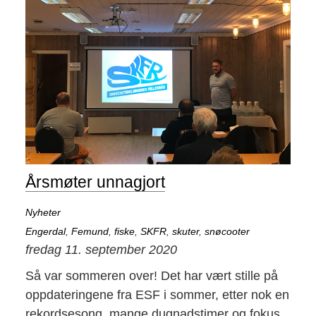
Årsmøter unnagjort
Nyheter
Engerdal
,
Femund
,
fiske
,
SKFR
,
skuter
,
snøcooter
fredag 11. september 2020
Så var sommeren over! Det har vært stille på
oppdateringene fra ESF i sommer, etter nok en
rekordsesong, mange dugnadstimer og fokus