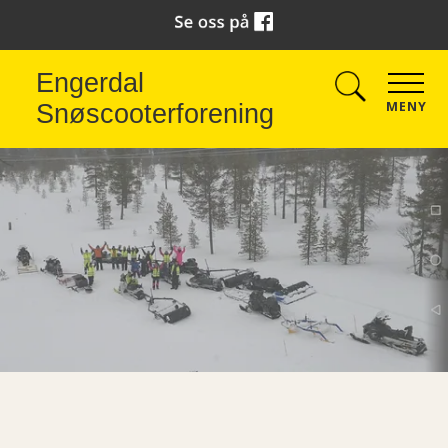
Engerdal
MENY
Snøscooterforening