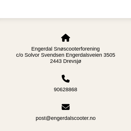
Engerdal Snøscooterforening
c/o Solvor Svendsen Engerdalsveien 3505
2443 Drevsjø
90628868
post@engerdalscooter.no