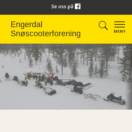
Engerdal
MENY
Snøscooterforening