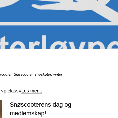
øcooter
,
Snøscooter
,
snøskuter
,
vinter
Les mer...
Snøscooterens dag og
medlemskap!