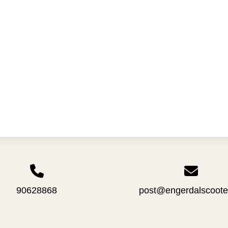
90628868
post@engerdalscoote