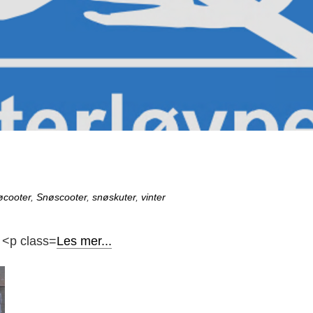
øcooter
,
Snøscooter
,
snøskuter
,
vinter
Les mer...