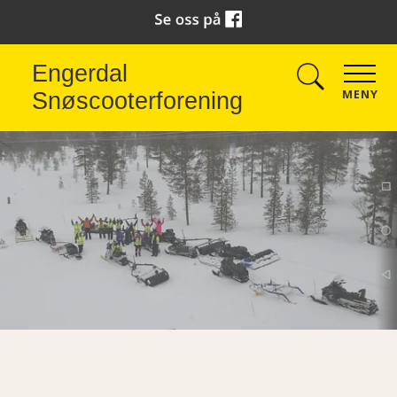
Engerdal
MENY
Snøscooterforening