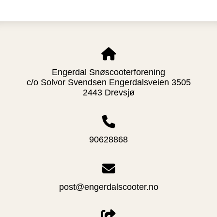
Engerdal Snøscooterforening
c/o Solvor Svendsen Engerdalsveien 3505
2443 Drevsjø
90628868
post@engerdalscooter.no