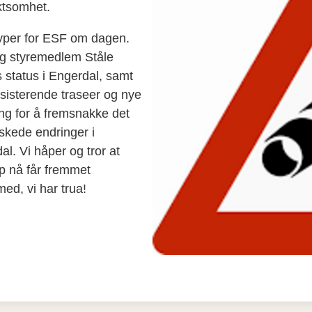
aktsomhet.
øyper for ESF om dagen.
og styremedlem Ståle
 status i Engerdal, samt
ksisterende traseer og nye
ng for å fremsnakke det
skede endringer i
al. Vi håper og tror at
ap nå får fremmet
med, vi har trua!