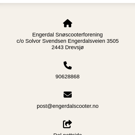
Engerdal Snøscooterforening
c/o Solvor Svendsen Engerdalsveien 3505
2443 Drevsjø
90628868
post@engerdalscooter.no