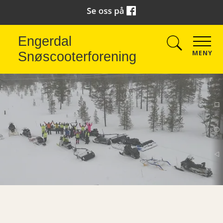
Engerdal
MENY
Snøscooterforening