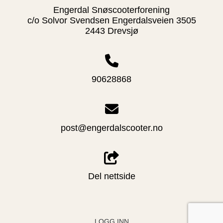
Engerdal Snøscooterforening
c/o Solvor Svendsen Engerdalsveien 3505
2443 Drevsjø
90628868
post@engerdalscooter.no
Del nettside
LOGG INN