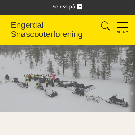
Engerdal
MENY
Snøscooterforening