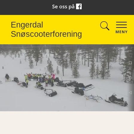
Engerdal
MENY
Snøscooterforening