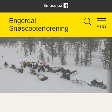
Engerdal
MENY
Snøscooterforening