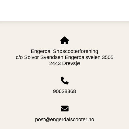
Engerdal Snøscooterforening
c/o Solvor Svendsen Engerdalsveien 3505
2443 Drevsjø
90628868
post@engerdalscooter.no