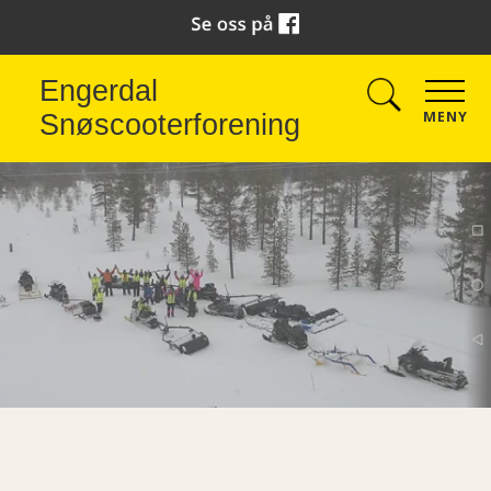
Engerdal
MENY
Snøscooterforening