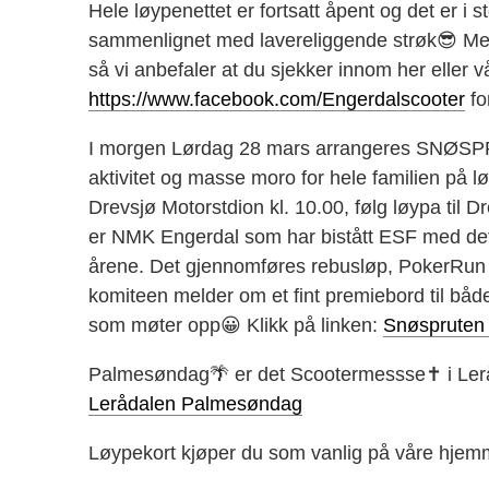
Hele løypenettet er fortsatt åpent og det er i s
sammenlignet med lavereliggende strøk😎 Men
så vi anbefaler at du sjekker innom her eller 
https://www.facebook.com/Engerdalscooter
fo
I morgen Lørdag 28 mars arrangeres SNØSPR
aktivitet og masse moro for hele familien på l
Drevsjø Motorstdion kl. 10.00, følg løypa til 
er NMK Engerdal som har bistått ESF med det
årene. Det gjennomføres rebusløp, PokerRun o
komiteen melder om et fint premiebord til både
som møter opp😀 Klikk på linken:
Snøspruten
Palmesøndag🌴 er det Scootermessse✝️ i Leråd
Lerådalen Palmesøndag
Løypekort kjøper du som vanlig på våre hjemm