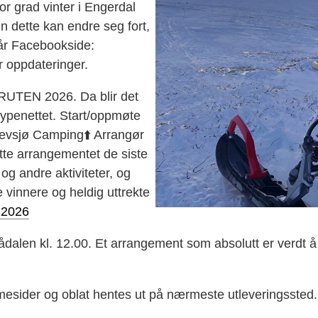
tor grad vinter i Engerdal
 dette kan endre seg fort,
vår Facebookside:
r oppdateringer.
UTEN 2026. Da blir det
øypenettet. Start/oppmøte
Drevsjø Camping⬆️ Arrangør
te arrangementet de siste
g andre aktiviteter, og
 vinnere og heldig uttrekte
 2026
alen kl. 12.00. Et arrangement som absolutt er verdt å
esider og oblat hentes ut på nærmeste utleveringssted.