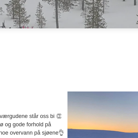
l, værgudene står oss bi 👏
 og gode forhold på
kke noe overvann på sjøene👌