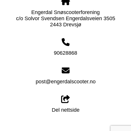
Engerdal Snøscooterforening
c/o Solvor Svendsen Engerdalsveien 3505
2443 Drevsjø
90628868
post@engerdalscooter.no
Del nettside