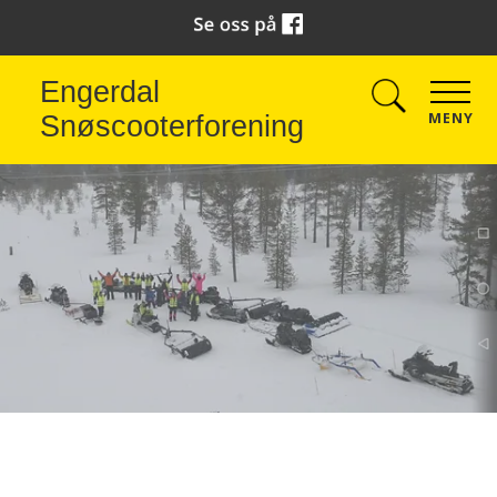
Engerdal
MENY
Snøscooterforening